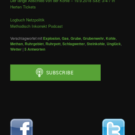
Der lange Abschied von der Kohle – 19.9.2018 S&E 3/4/7 in
Herten Tickets
Logbuch Netzpolitik
Methodisch Inkorrekt Podcast
Verschlagwortet mit
Explosion
,
Gas
,
Grube
,
Grubenwehr
,
Kohle
,
Methan
,
Ruhrgebiet
,
Ruhrpott
,
Schlagwetter
,
Steinkohle
,
Unglück
,
Wetter
|
5
Antworten