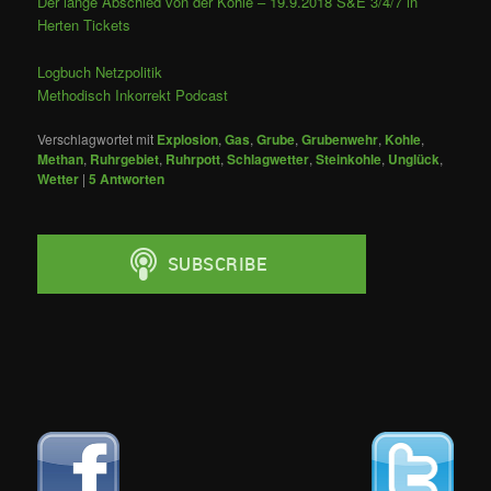
Der lange Abschied von der Kohle – 19.9.2018 S&E 3/4/7 in
Herten Tickets
Logbuch Netzpolitik
Methodisch Inkorrekt Podcast
Verschlagwortet mit
Explosion
,
Gas
,
Grube
,
Grubenwehr
,
Kohle
,
Methan
,
Ruhrgebiet
,
Ruhrpott
,
Schlagwetter
,
Steinkohle
,
Unglück
,
Wetter
|
5
Antworten