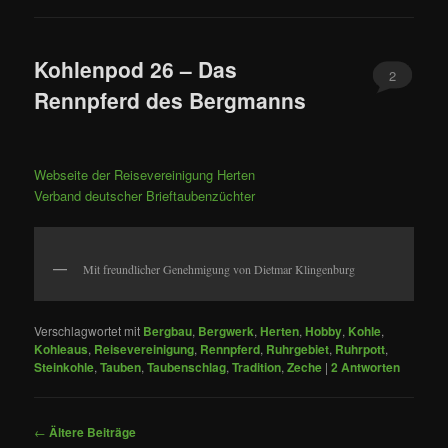
Kohlenpod 26 – Das
2
Rennpferd des Bergmanns
Webseite der Reisevereinigung Herten
Verband deutscher Brieftaubenzüchter
Mit freundlicher Genehmigung von Dietmar Klingenburg
Verschlagwortet mit
Bergbau
,
Bergwerk
,
Herten
,
Hobby
,
Kohle
,
Kohleaus
,
Reisevereinigung
,
Rennpferd
,
Ruhrgebiet
,
Ruhrpott
,
Steinkohle
,
Tauben
,
Taubenschlag
,
Tradition
,
Zeche
|
2
Antworten
Beitragsnavigation
←
Ältere Beiträge