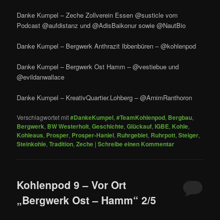
Danke Kumpel – Zeche Zollverein Essen @susticle vom
Podcast @aufdistanz und @AdisBaikonur sowie @NautBio
Danke Kumpel – Bergwerk Anthrazit Ibbenbüren – @kohlenpod
Danke Kumpel – Bergwerk Ost Hamm – @vestiebue und
@evildanwallace
Danke Kumpel – KreativQuartier.Lohberg – @ArnimRanthoron
Verschlagwortet mit
#DankeKumpel
,
#TeamKohlenpod
,
Bergbau
,
Bergwerk
,
BW Westerholt
,
Geschichte
,
Glückauf
,
IGBE
,
Kohle
,
Kohleaus
,
Prosper
,
Prosper-Haniel
,
Ruhrgebiet
,
Ruhrpott
,
Steiger
,
Steinkohle
,
Tradition
,
Zeche
|
Schreibe einen Kommentar
Kohlenpod 9 – Vor Ort
„Bergwerk Ost – Hamm“ 2/5