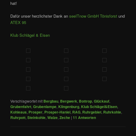
hat!
Dafür unser herzlichster Dank an
seeITnow GmbH Tönisforst
und
ATEX 95
Klub Schlägel & Eisen
Verschlagwortet mit
Bergbau
,
Bergwerk
,
Bottrop
,
Glückauf
,
Grubenfahrt
,
Grubenlampe
,
Klingenburg
,
Klub Schlägel&Eisen
,
Kohleaus
,
Prosper
,
Prosper-Haniel
,
RAG
,
Ruhrgebiet
,
Ruhrkohle
,
Ruhrpott
,
Steinkohle
,
Walze
,
Zeche
|
11
Antworten