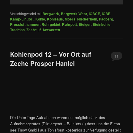
Verschlagwortet mit
Bergwerk
,
Bergwerk West
,
IGBCE
,
IGBE
,
Kamp-Lintfort
,
Kohle
,
Kohleaus
,
Moers
,
Niederrhein
,
Padberg
,
Presslufthammer
,
Ruhrgebiet
,
Ruhrpott
,
Steiger
,
Steinkohle
,
Tradition
,
Zeche
|
6
Antworten
Kohlenpod 12 – Vor Ort auf
11
Zeche Prosper Haniel
Die Unter-Tage Aufnahmen waren nur möglich dank des
Aufnahmegerätes (Diktiergerät – BJ 1989 (!) dass uns die Firma
seeITnow GmbH aus Tönisforst kostenlos zur Verfügung gestellt