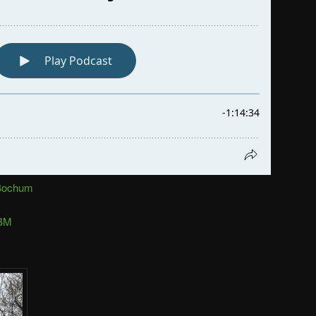
Bochum
M
DBM