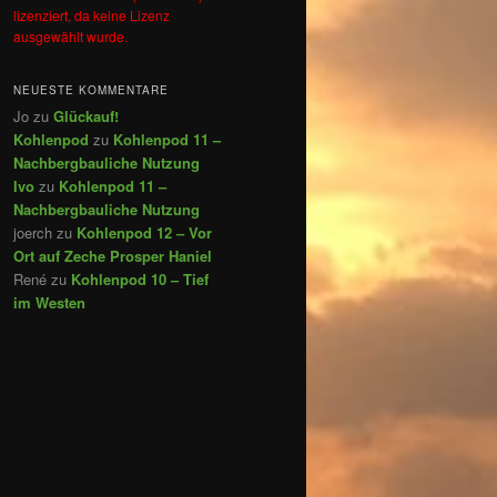
lizenziert, da keine Lizenz
ausgewählt wurde.
NEUESTE KOMMENTARE
Jo
zu
Glückauf!
Kohlenpod
zu
Kohlenpod 11 –
Nachbergbauliche Nutzung
Ivo
zu
Kohlenpod 11 –
Nachbergbauliche Nutzung
joerch
zu
Kohlenpod 12 – Vor
Ort auf Zeche Prosper Haniel
René
zu
Kohlenpod 10 – Tief
im Westen