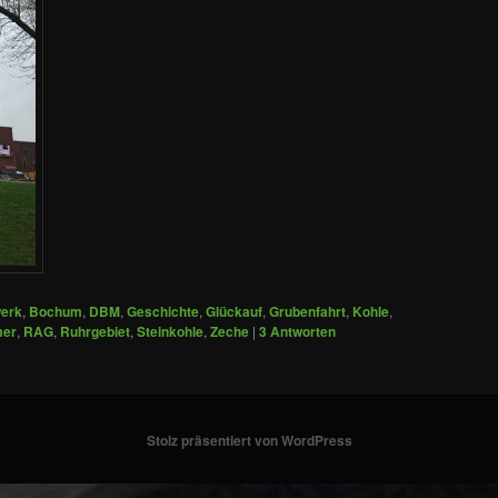
erk
,
Bochum
,
DBM
,
Geschichte
,
Glückauf
,
Grubenfahrt
,
Kohle
,
mer
,
RAG
,
Ruhrgebiet
,
Steinkohle
,
Zeche
|
3
Antworten
Stolz präsentiert von WordPress