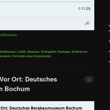
ahlhausen
Dahlhausen
,
Kohle
,
Museum
,
Ruhrgebiet
,
Ruhrpott
,
Schicht am
henbahn
|
Schreibe einen Kommentar
Vor Ort: Deutsches
3
m Bochum