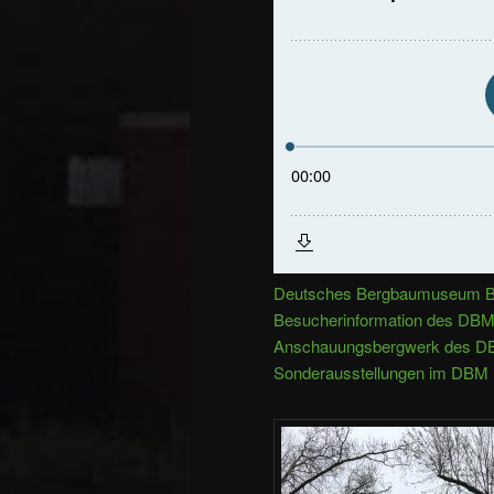
Deutsches Bergbaumuseum 
Besucherinformation des DB
Anschauungsbergwerk des 
Sonderausstellungen im DBM