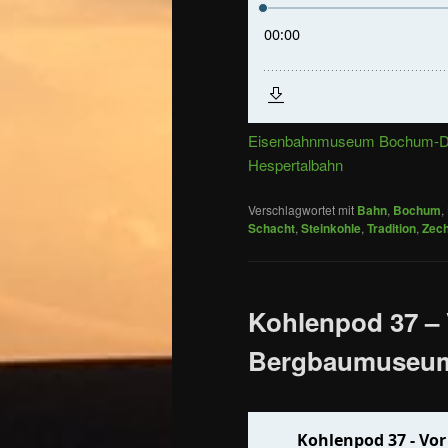
Eisenbahnmuseum Bochum-D
Hespertalbahn
Verschlagwortet mit
Bahn
,
Bochum
,
Schacht
,
Steinkohle
,
Tradition
,
Zec
Kohlenpod 37 – 
Bergbaumuseu