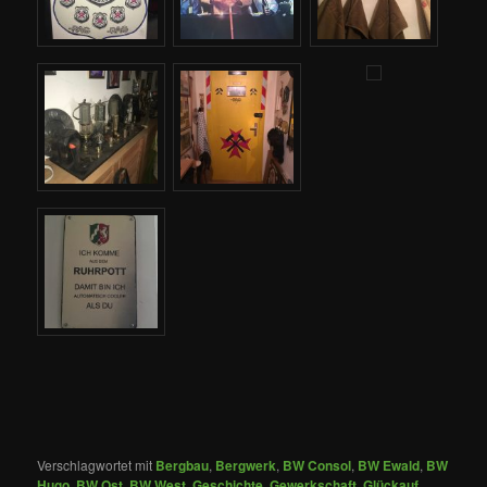
Verschlagwortet mit
Bergbau
,
Bergwerk
,
BW Consol
,
BW Ewald
,
BW
Hugo
,
BW Ost
,
BW West
,
Geschichte
,
Gewerkschaft
,
Glückauf
,