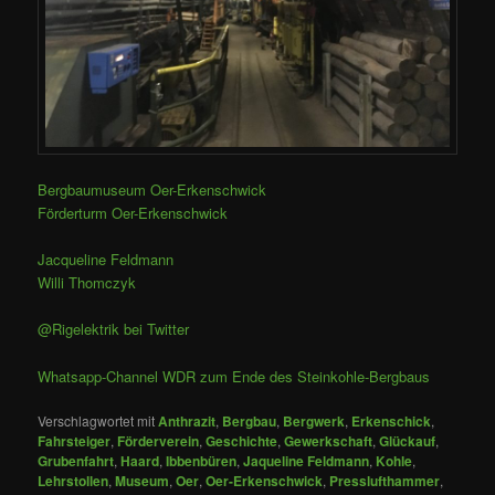
Bergbaumuseum Oer-Erkenschwick
Förderturm Oer-Erkenschwick
Jacqueline Feldmann
Willi Thomczyk
@Rigelektrik bei Twitter
Whatsapp-Channel WDR zum Ende des Steinkohle-Bergbaus
Verschlagwortet mit
Anthrazit
,
Bergbau
,
Bergwerk
,
Erkenschick
,
Fahrsteiger
,
Förderverein
,
Geschichte
,
Gewerkschaft
,
Glückauf
,
Grubenfahrt
,
Haard
,
Ibbenbüren
,
Jaqueline Feldmann
,
Kohle
,
Lehrstollen
,
Museum
,
Oer
,
Oer-Erkenschwick
,
Presslufthammer
,