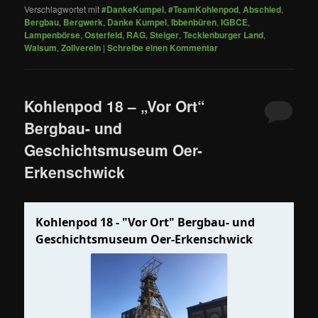
Verschlagwortet mit
#DankeKumpel
,
#TeamKohlenpod
,
Abschied
,
Bergbau
,
Bergwerk
,
Danke Kumpel
,
Ibbenbüren
,
IGBCE
,
Lampenbörse
,
Osterfeld
,
RAG
,
Steiger
,
Tecklenburger Land
,
Walsum
,
Zollverein
|
Schreibe einen Kommentar
Kohlenpod 18 – „Vor Ort“
Bergbau- und
Geschichtsmuseum Oer-
Erkenschwick