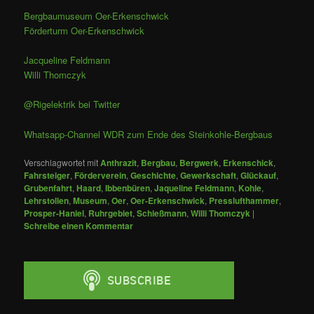
Bergbaumuseum Oer-Erkenschwick
Förderturm Oer-Erkenschwick
Jacqueline Feldmann
Willi Thomczyk
@Rigelektrik bei Twitter
Whatsapp-Channel WDR zum Ende des Steinkohle-Bergbaus
Verschlagwortet mit
Anthrazit
,
Bergbau
,
Bergwerk
,
Erkenschick
,
Fahrsteiger
,
Förderverein
,
Geschichte
,
Gewerkschaft
,
Glückauf
,
Grubenfahrt
,
Haard
,
Ibbenbüren
,
Jaqueline Feldmann
,
Kohle
,
Lehrstollen
,
Museum
,
Oer
,
Oer-Erkenschwick
,
Presslufthammer
,
Prosper-Haniel
,
Ruhrgebiet
,
Schießmann
,
Willi Thomczyk
|
Schreibe einen Kommentar