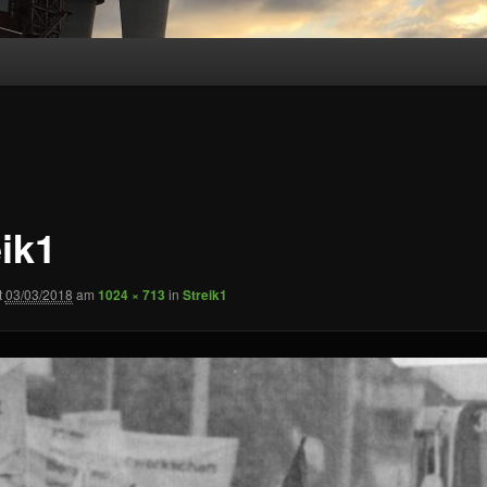
eik1
t
03/03/2018
am
1024 × 713
in
Streik1