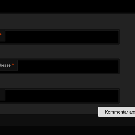
*
*
dresse