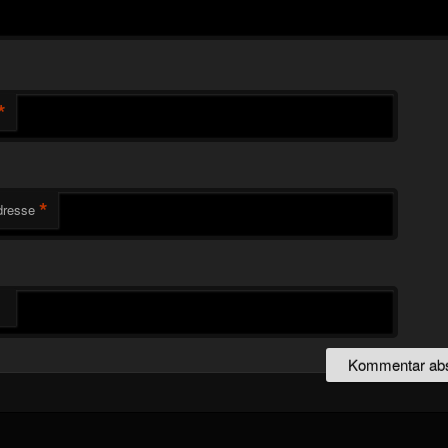
*
*
dresse