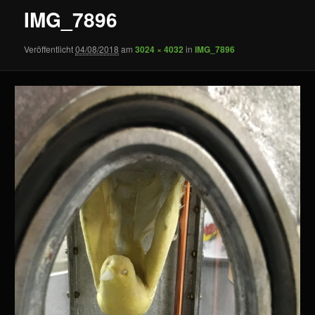
IMG_7896
Veröffentlicht
04/08/2018
am
3024 × 4032
in
IMG_7896